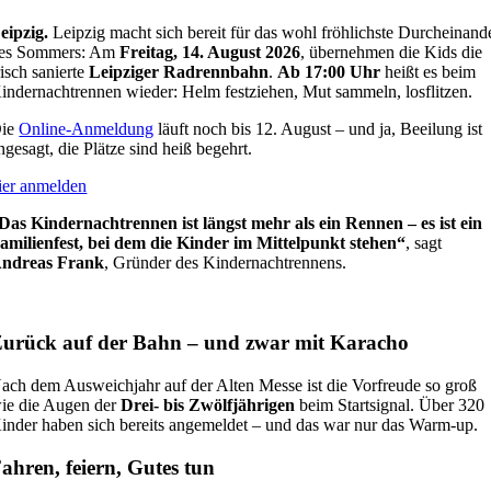
eipzig.
Leipzig macht sich bereit für das wohl fröhlichste Durcheinand
es Sommers: Am
Freitag, 14. August 2026
, übernehmen die Kids die
risch sanierte
Leipziger Radrennbahn
.
Ab 17:00 Uhr
heißt es beim
indernachtrennen wieder: Helm festziehen, Mut sammeln, losflitzen.
ie
Online-Anmeldung
läuft noch bis 12. August – und ja, Beeilung ist
ngesagt, die Plätze sind heiß begehrt.
ier anmelden
Das Kindernachtrennen ist längst mehr als ein Rennen – es ist ein
amilienfest, bei dem die Kinder im Mittelpunkt stehen“
, sagt
ndreas Frank
, Gründer des Kindernachtrennens.
urück auf der Bahn – und zwar mit Karacho
ach dem Ausweichjahr auf der Alten Messe ist die Vorfreude so groß
ie die Augen der
Drei- bis Zwölfjährigen
beim Startsignal. Über 320
inder haben sich bereits angemeldet – und das war nur das Warm-up.
ahren, feiern, Gutes tun