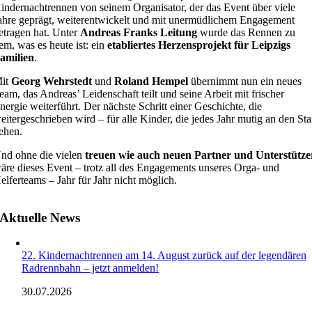
indernachtrennen von seinem Organisator, der das Event über viele
ahre geprägt, weiterentwickelt und mit unermüdlichem Engagement
etragen hat. Unter
Andreas Franks Leitung
wurde das Rennen zu
em, was es heute ist: ein
etabliertes Herzensprojekt für Leipzigs
amilien
.
it
Georg Wehrstedt
und
Roland Hempel
übernimmt nun ein neues
eam, das Andreas’ Leidenschaft teilt und seine Arbeit mit frischer
nergie weiterführt. Der nächste Schritt einer Geschichte, die
eitergeschrieben wird – für alle Kinder, die jedes Jahr mutig an den Sta
ehen.
nd ohne die vielen
treuen wie auch neuen Partner und Unterstütze
äre dieses Event – trotz all des Engagements unseres Orga‑ und
elferteams – Jahr für Jahr nicht möglich.
Aktuelle News
22. Kindernachtrennen am 14. August zurück auf der legendären
Radrennbahn – jetzt anmelden!
30.07.2026