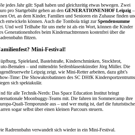
ie jedes Jahr gilt: Spaß haben und gleichzeitig etwas bewegen. Zwei
uro pro Startgebühr gehen an den
GENERATIONENHOF Leipzig
–
inen Ort, an dem Kinder, Familien und Senioren ein Zuhause finden un
ich entwickeln können. Auch die Tombola trägt zur
Spendensumme
ei. Und weil Teilhabe für uns mehr ist als ein Wort, können die Kinder
es Generationenhofes beim Kindernachtrennen kostenfrei über die
adrennbahn flitzen.
amilienfest? Mini‑Festival!
üpfburg, Spieleland, Bastelstraße, Kinderschminken, Stockbrot,
uto‑Bemalen – und mittendrin Seifenblasenkünstler Jörg Müller. Die
ugendfeuerwehr Leipzig zeigt, wie Mini‑Retter arbeiten, dazu gibt’s
how‑Time: Die Showakrobatinnen des SC DHfK Kindersportzentrum
iegen sich spektakulär.
nd für alle Technik‑Nerds: Das Space Education Institut bringt
nternationale Moonbuggy‑Teams mit. Die fahren im Sommercamp ihre
uropa‑Quali‑Temporunde aus – und wer mutig ist, darf die futuristisch
arren sogar selbst über einen kleinen Parcours steuern.
ie Radrennbahn verwandelt sich wieder in ein Mini-Festival.