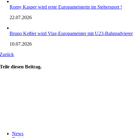
Romy Kasper wird erste Europameisterin im Stehersport !
22.07.2026
Bruno Keßler wird Vize-Europameister mit U23-Bahnradvierer
10.07.2026
Zurück
Teile diesen Beitrag.
News