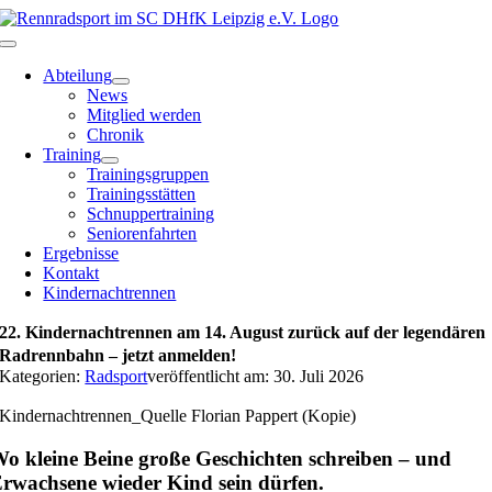
Zum
Inhalt
Toggle
springen
Navigation
Abteilung
News
Mitglied werden
Chronik
Training
Trainingsgruppen
Trainingsstätten
Schnuppertraining
Seniorenfahrten
Ergebnisse
Kontakt
Kindernachtrennen
22. Kindernachtrennen am 14. August zurück auf der legendären
Radrennbahn – jetzt anmelden!
Kategorien:
Radsport
veröffentlicht am: 30. Juli 2026
Kindernachtrennen_Quelle Florian Pappert (Kopie)
o kleine Beine große Geschichten schreiben – und
rwachsene wieder Kind sein dürfen.