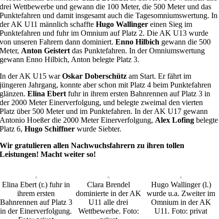
drei Wettbewerbe und gewann die 100 Meter, die 500 Meter und das
Punktefahren und damit insgesamt auch die Tagesomniumswertung. In
der AK U11 männlich schaffte
Hugo Wallinger
einen Sieg im
Punktefahren und fuhr im Omnium auf Platz 2. Die AK U13 wurde
von unseren Fahrern dann dominiert.
Enno Hilbich
gewann die 500
Meter,
Anton Geistert
das Punktefahren. In der Omniumswertung
gewann Enno Hilbich, Anton belegte Platz 3.
In der AK U15 war
Oskar Doberschütz
am Start. Er fährt im
jüngeren Jahrgang, konnte aber schon mit Platz 4 beim Punktefahren
glänzen.
Elina Ebert
fuhr in ihrem ersten Bahnrennen auf Platz 3 in
der 2000 Meter Einerverfolgung, und belegte zweimal den vierten
Platz über 500 Meter und im Punktefahren. In der AK U17 gewann
Antonio Hoeßer die 2000 Meter Einerverfolgung,
Alex Lofing
belegte
Platz 6,
Hugo Schiffner
wurde Siebter.
Wir gratulieren allen Nachwuchsfahrern zu ihren tollen
Leistungen! Macht weiter so!
Elina Ebert (r.) fuhr in
Clara Brendel
Hugo Wallinger (l.)
ihrem ersten
dominierte in der AK
wurde u.a. Zweiter im
Bahnrennen auf Platz 3
U11 alle drei
Omnium in der AK
in der Einerverfolgung.
Wettbewerbe. Foto:
U11. Foto: privat