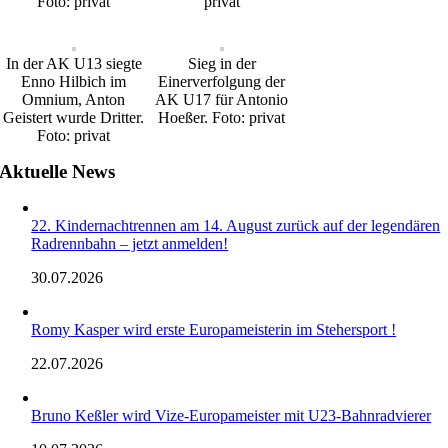
Foto: privat
privat
In der AK U13 siegte
Sieg in der
Enno Hilbich im
Einerverfolgung der
Omnium, Anton
AK U17 für Antonio
Geistert wurde Dritter.
Hoeßer. Foto: privat
Foto: privat
Aktuelle News
22. Kindernachtrennen am 14. August zurück auf der legendären
Radrennbahn – jetzt anmelden!
30.07.2026
Romy Kasper wird erste Europameisterin im Stehersport !
22.07.2026
Bruno Keßler wird Vize-Europameister mit U23-Bahnradvierer