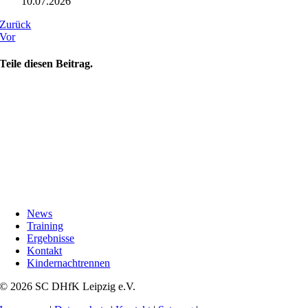
10.07.2026
Zurück
Vor
Teile diesen Beitrag.
News
Training
Ergebnisse
Kontakt
Kindernachtrennen
© 2026 SC DHfK Leipzig e.V.