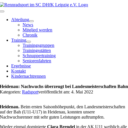
Zum
Inhalt
Toggle
springen
Navigation
Abteilung
News
Mitglied werden
Chronik
Training
Trainingsgruppen
Trainingsstätten
Schnuppertraining
Seniorenfahrten
Ergebnisse
Kontakt
Kindernachtrennen
Heidenau: Nachwuchs überzeugt bei Landesmeisterschaften Bah
Kategorien:
Radsport
veröffentlicht am: 4. Mai 2022
Heidenau.
Beim ersten Saisonhöhepunkt, den
Landesmeisterschaften
auf der Bah (U11-U17) in Heidenau, konnten unsere
Nachwuchsrenner mit sehr guten Leistungen auftrumpfen.
Wieder einmal dominierte
Clara Brendel
in der AK U11 weiblich alle