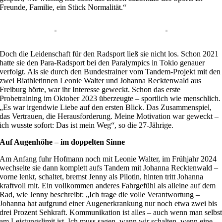
Freunde, Familie, ein Stück Normalität.“
Doch die Leidenschaft für den Radsport ließ sie nicht los. Schon 2021
hatte sie den Para-Radsport bei den Paralympics in Tokio genauer
verfolgt. Als sie durch den Bundestrainer vom Tandem-Projekt mit den
zwei Biathletinnen Leonie Walter und Johanna Recktenwald aus
Freiburg hörte, war ihr Interesse geweckt. Schon das erste
Probetraining im Oktober 2023 überzeugte – sportlich wie menschlich.
„Es war irgendwie Liebe auf den ersten Blick. Das Zusammenspiel,
das Vertrauen, die Herausforderung. Meine Motivation war geweckt –
ich wusste sofort: Das ist mein Weg“, so die 27-Jährige.
Auf Augenhöhe – im doppelten Sinne
Am Anfang fuhr Hofmann noch mit Leonie Walter, im Frühjahr 2024
wechselte sie dann komplett aufs Tandem mit Johanna Recktenwald –
vorne lenkt, schaltet, bremst Jenny als Pilotin, hinten tritt Johanna
kraftvoll mit. Ein vollkommen anderes Fahrgefühl als alleine auf dem
Rad, wie Jenny beschreibt: „Ich trage die volle Verantwortung –
Johanna hat aufgrund einer Augenerkrankung nur noch etwa zwei bis
drei Prozent Sehkraft. Kommunikation ist alles – auch wenn man selbs
am Leistungslimit ist. Ich muss sagen, wann wir schalten, wenn eine