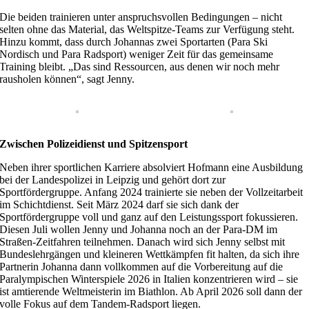
Die beiden trainieren unter anspruchsvollen Bedingungen – nicht
selten ohne das Material, das Weltspitze-Teams zur Verfügung steht.
Hinzu kommt, dass durch Johannas zwei Sportarten (Para Ski
Nordisch und Para Radsport) weniger Zeit für das gemeinsame
Training bleibt. „Das sind Ressourcen, aus denen wir noch mehr
rausholen können“, sagt Jenny.
Zwischen Polizeidienst und Spitzensport
Neben ihrer sportlichen Karriere absolviert Hofmann eine Ausbildung
bei der Landespolizei in Leipzig und gehört dort zur
Sportfördergruppe. Anfang 2024 trainierte sie neben der Vollzeitarbeit
im Schichtdienst. Seit März 2024 darf sie sich dank der
Sportfördergruppe voll und ganz auf den Leistungssport fokussieren.
Diesen Juli wollen Jenny und Johanna noch an der Para-DM im
Straßen-Zeitfahren teilnehmen. Danach wird sich Jenny selbst mit
Bundeslehrgängen und kleineren Wettkämpfen fit halten, da sich ihre
Partnerin Johanna dann vollkommen auf die Vorbereitung auf die
Paralympischen Winterspiele 2026 in Italien konzentrieren wird – sie
ist amtierende Weltmeisterin im Biathlon. Ab April 2026 soll dann der
volle Fokus auf dem Tandem-Radsport liegen.