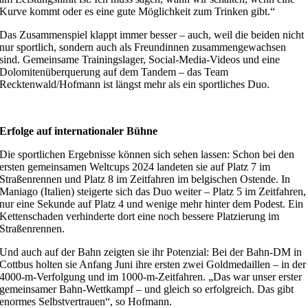
Kurve kommt oder es eine gute Möglichkeit zum Trinken gibt.“
Das Zusammenspiel klappt immer besser – auch, weil die beiden nicht
nur sportlich, sondern auch als Freundinnen zusammengewachsen
sind. Gemeinsame Trainingslager, Social-Media-Videos und eine
Dolomitenüberquerung auf dem Tandem – das Team
Recktenwald/Hofmann ist längst mehr als ein sportliches Duo.
Erfolge auf internationaler Bühne
Die sportlichen Ergebnisse können sich sehen lassen: Schon bei den
ersten gemeinsamen Weltcups 2024 landeten sie auf Platz 7 im
Straßenrennen und Platz 8 im Zeitfahren im belgischen Ostende. In
Maniago (Italien) steigerte sich das Duo weiter – Platz 5 im Zeitfahren,
nur eine Sekunde auf Platz 4 und wenige mehr hinter dem Podest. Ein
Kettenschaden verhinderte dort eine noch bessere Platzierung im
Straßenrennen.
Und auch auf der Bahn zeigten sie ihr Potenzial: Bei der Bahn-DM in
Cottbus holten sie Anfang Juni ihre ersten zwei Goldmedaillen – in der
4000-m-Verfolgung und im 1000-m-Zeitfahren. „Das war unser erster
gemeinsamer Bahn-Wettkampf – und gleich so erfolgreich. Das gibt
enormes Selbstvertrauen“, so Hofmann.