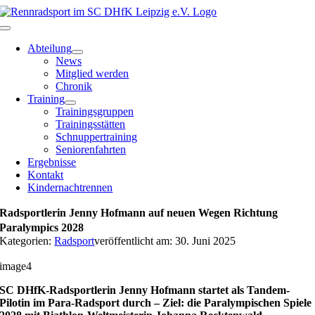
Zum
Inhalt
Toggle
springen
Navigation
Abteilung
News
Mitglied werden
Chronik
Training
Trainingsgruppen
Trainingsstätten
Schnuppertraining
Seniorenfahrten
Ergebnisse
Kontakt
Kindernachtrennen
Radsportlerin Jenny Hofmann auf neuen Wegen Richtung
Paralympics 2028
Kategorien:
Radsport
veröffentlicht am: 30. Juni 2025
image4
SC DHfK-Radsportlerin Jenny Hofmann startet als Tandem-
Pilotin im Para-Radsport durch – Ziel: die Paralympischen Spiele