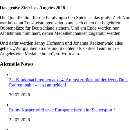
Das große Ziel: Los Angeles 2028
Die Qualifikation für die Paralympischen Spiele ist das große Ziel: Nur
wer konstant Top-Leistungen zeigt, kann sich einen der begehrten
Quotenplätze für Deutschland sichern. Und am Ende werden nur
Athletinnen nominiert, denen Medaillenchancen zugetraut werden.
Und dafür werden Jenny Hofmann und Johanna Recktenwald alles
geben. „Wir glauben an uns und möchten als starkes Team in Los
Angeles eine Medaille holen“, so Hofmann.
Aktuelle News
22. Kindernachtrennen am 14. August zurück auf der legendären
Radrennbahn – jetzt anmelden!
30.07.2026
Romy Kasper wird erste Europameisterin im Stehersport !
22.07.2026