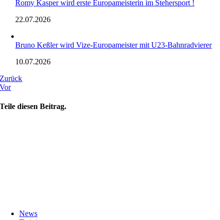
Romy Kasper wird erste Europameisterin im Stehersport !
22.07.2026
Bruno Keßler wird Vize-Europameister mit U23-Bahnradvierer
10.07.2026
Zurück
Vor
Teile diesen Beitrag.
News