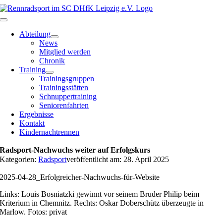
Zum
Inhalt
Toggle
springen
Navigation
Abteilung
News
Mitglied werden
Chronik
Training
Trainingsgruppen
Trainingsstätten
Schnuppertraining
Seniorenfahrten
Ergebnisse
Kontakt
Kindernachtrennen
Radsport-Nachwuchs weiter auf Erfolgskurs
Kategorien:
Radsport
veröffentlicht am: 28. April 2025
2025-04-28_Erfolgreicher-Nachwuchs-für-Website
Links: Louis Bosniatzki gewinnt vor seinem Bruder Philip beim
Kriterium in Chemnitz. Rechts: Oskar Doberschütz überzeugte in
Marlow. Fotos: privat