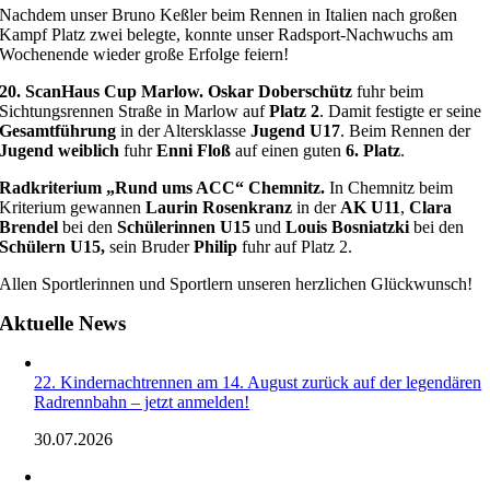
Nachdem unser Bruno Keßler beim Rennen in Italien nach großen
Kampf Platz zwei belegte, konnte unser Radsport-Nachwuchs am
Wochenende wieder große Erfolge feiern!
20. ScanHaus Cup Marlow.
Oskar Doberschütz
fuhr beim
Sichtungsrennen Straße in Marlow auf
Platz 2
. Damit festigte er seine
Gesamtführung
in der Altersklasse
Jugend U17
. Beim Rennen der
Jugend weiblich
fuhr
Enni Floß
auf einen guten
6. Platz
.
Radkriterium „Rund ums ACC“ Chemnitz.
In Chemnitz beim
Kriterium gewannen
Laurin Rosenkranz
in der
AK U11
,
Clara
Brendel
bei den
Schülerinnen U15
und
Louis Bosniatzki
bei den
Schülern U15,
sein Bruder
Philip
fuhr auf Platz 2.
Allen Sportlerinnen und Sportlern unseren herzlichen Glückwunsch!
Aktuelle News
22. Kindernachtrennen am 14. August zurück auf der legendären
Radrennbahn – jetzt anmelden!
30.07.2026