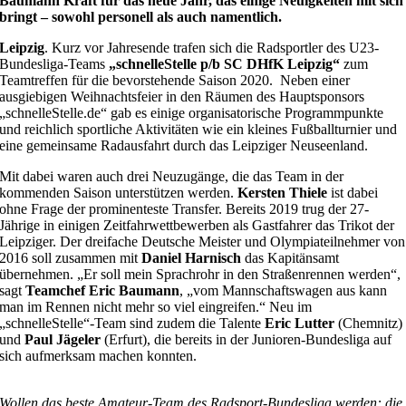
Baumann Kraft für das neue Jahr, das einige Neuigkeiten mit sich
bringt – sowohl personell als auch namentlich.
Leipzig
. Kurz vor Jahresende trafen sich die Radsportler des U23-
Bundesliga-Teams
„schnelleStelle p/b SC DHfK Leipzig“
zum
Teamtreffen für die bevorstehende Saison 2020. Neben einer
ausgiebigen Weihnachtsfeier in den Räumen des Hauptsponsors
„schnelleStelle.de“ gab es einige organisatorische Programmpunkte
und reichlich sportliche Aktivitäten wie ein kleines Fußballturnier und
eine gemeinsame Radausfahrt durch das Leipziger Neuseenland.
Mit dabei waren auch drei Neuzugänge, die das Team in der
kommenden Saison unterstützen werden.
Kersten Thiele
ist dabei
ohne Frage der prominenteste Transfer. Bereits 2019 trug der 27-
Jährige in einigen Zeitfahrwettbewerben als Gastfahrer das Trikot der
Leipziger. Der dreifache Deutsche Meister und Olympiateilnehmer von
2016 soll zusammen mit
Daniel Harnisch
das Kapitänsamt
übernehmen. „Er soll mein Sprachrohr in den Straßenrennen werden“,
sagt
Teamchef Eric Baumann
, „vom Mannschaftswagen aus kann
man im Rennen nicht mehr so viel eingreifen.“ Neu im
„schnelleStelle“-Team sind zudem die Talente
Eric Lutter
(Chemnitz)
und
Paul Jägeler
(Erfurt), die bereits in der Junioren-Bundesliga auf
sich aufmerksam machen konnten.
Wollen das beste Amateur-Team des Radsport-Bundesliga werden: die