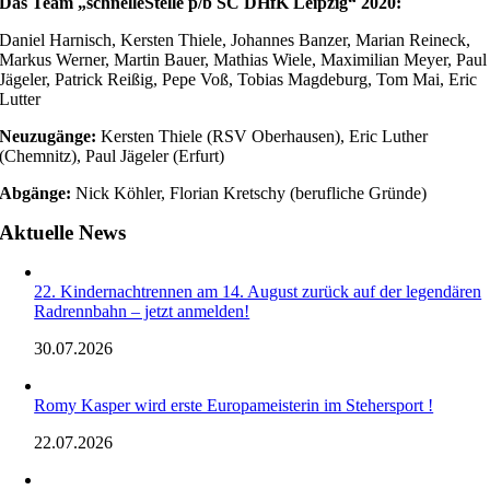
Das Team „schnelleStelle p/b SC DHfK Leipzig“ 2020:
Daniel Harnisch, Kersten Thiele, Johannes Banzer, Marian Reineck,
Markus Werner, Martin Bauer, Mathias Wiele, Maximilian Meyer, Paul
Jägeler, Patrick Reißig, Pepe Voß, Tobias Magdeburg, Tom Mai, Eric
Lutter
Neuzugänge:
Kersten Thiele (RSV Oberhausen), Eric Luther
(Chemnitz), Paul Jägeler (Erfurt)
Abgänge:
Nick Köhler, Florian Kretschy (berufliche Gründe)
Aktuelle News
22. Kindernachtrennen am 14. August zurück auf der legendären
Radrennbahn – jetzt anmelden!
30.07.2026
Romy Kasper wird erste Europameisterin im Stehersport !
22.07.2026