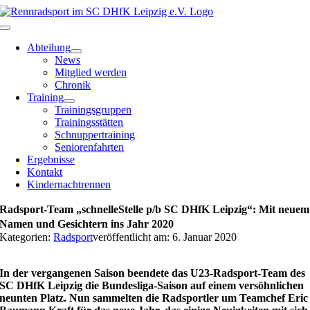
Zum
Inhalt
Toggle
springen
Navigation
Abteilung
News
Mitglied werden
Chronik
Training
Trainingsgruppen
Trainingsstätten
Schnuppertraining
Seniorenfahrten
Ergebnisse
Kontakt
Kindernachtrennen
Radsport-Team „schnelleStelle p/b SC DHfK Leipzig“: Mit neuem
Namen und Gesichtern ins Jahr 2020
Kategorien:
Radsport
veröffentlicht am: 6. Januar 2020
In der vergangenen Saison beendete das U23-Radsport-Team des
SC DHfK Leipzig die Bundesliga-Saison auf einem versöhnlichen
neunten Platz. Nun sammelten die Radsportler um Teamchef Eric