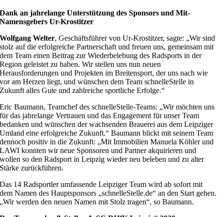
Dank an jahrelange Unterstützung des Sponsors und Mit-
Namensgebers Ur-Krostitzer
Wolfgang Welter
, Geschäftsführer von Ur-Krostitzer, sagte: „Wir sind
stolz auf die erfolgreiche Partnerschaft und freuen uns, gemeinsam mit
dem Team einen Beitrag zur Wiederbelebung des Radsports in der
Region geleistet zu haben. Wir stellen uns nun neuen
Herausforderungen und Projekten im Breitensport, der uns nach wie
vor am Herzen liegt, und wünschen dem Team schnelleStelle in
Zukunft alles Gute und zahlreiche sportliche Erfolge.“
Eric Baumann, Teamchef des schnelleStelle-Teams: „Wir möchten uns
für das jahrelange Vertrauen und das Engagement für unser Team
bedanken und wünschen der wachsenden Brauerei aus dem Leipziger
Umland eine erfolgreiche Zukunft.“ Baumann blickt mit seinem Team
dennoch positiv in die Zukunft: „Mit Immobilien Manuela Köhler und
LAWI konnten wir neue Sponsoren und Partner akquirieren und
wollen so den Radsport in Leipzig wieder neu beleben und zu alter
Stärke zurückführen.
Das 14 Radsportler umfassende Leipziger Team wird ab sofort mit
dem Namen des Hauptsponsors „schnelleStelle.de“ an den Start gehen.
„Wir werden den neuen Namen mit Stolz tragen“, so Baumann.