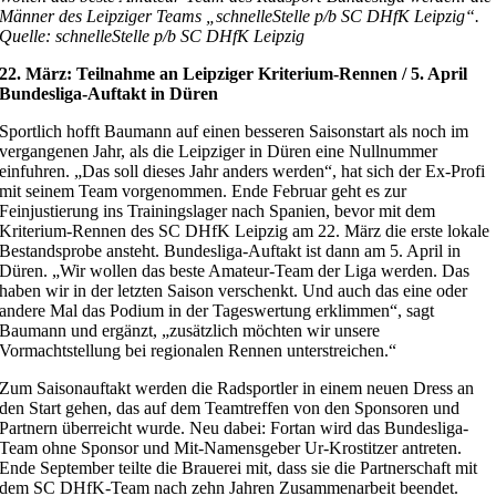
Männer des Leipziger Teams „schnelleStelle p/b SC DHfK Leipzig“.
Quelle: schnelleStelle p/b SC DHfK Leipzig
22. März: Teilnahme an Leipziger Kriterium-Rennen / 5. April
Bundesliga-Auftakt in Düren
Sportlich hofft Baumann auf einen besseren Saisonstart als noch im
vergangenen Jahr, als die Leipziger in Düren eine Nullnummer
einfuhren. „Das soll dieses Jahr anders werden“, hat sich der Ex-Profi
mit seinem Team vorgenommen. Ende Februar geht es zur
Feinjustierung ins Trainingslager nach Spanien, bevor mit dem
Kriterium-Rennen des SC DHfK Leipzig am 22. März die erste lokale
Bestandsprobe ansteht. Bundesliga-Auftakt ist dann am 5. April in
Düren. „Wir wollen das beste Amateur-Team der Liga werden. Das
haben wir in der letzten Saison verschenkt. Und auch das eine oder
andere Mal das Podium in der Tageswertung erklimmen“, sagt
Baumann und ergänzt, „zusätzlich möchten wir unsere
Vormachtstellung bei regionalen Rennen unterstreichen.“
Zum Saisonauftakt werden die Radsportler in einem neuen Dress an
den Start gehen, das auf dem Teamtreffen von den Sponsoren und
Partnern überreicht wurde. Neu dabei: Fortan wird das Bundesliga-
Team ohne Sponsor und Mit-Namensgeber Ur-Krostitzer antreten.
Ende September teilte die Brauerei mit, dass sie die Partnerschaft mit
dem SC DHfK-Team nach zehn Jahren Zusammenarbeit beendet.