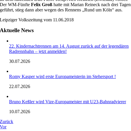
Der WM-Fünfte
Felix Groß
hatte mit Marian Reineck nach drei Tagen
geführt, stieg dann aber wegen des Rennens „Rund um Köln“ aus.
Leipziger Volkszeitung vom 11.06.2018
Aktuelle News
22. Kindernachtrennen am 14. August zurück auf der legendären
Radrennbahn – jetzt anmelden!
30.07.2026
Romy Kasper wird erste Europameisterin im Stehersport !
22.07.2026
Bruno Keßler wird Vize-Europameister mit U23-Bahnradvierer
10.07.2026
Zurück
Vor