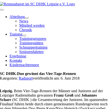
Zum
Inhalt
Toggle
springen
Navigation
Abteilung
News
Mitglied werden
Chronik
Training
Trainingsgruppen
Trainingsstätten
Schnuppertraining
Seniorenfahrten
Ergebnisse
Kontakt
Kindernachtrennen
SC DHfK-Duo gewinnt das Vier-Tage-Rennen
Kategorien:
Radsport
veröffentlicht am: 6. Juni 2018
Leipzig.
Beim Vier-Tage-Rennen der Männer und Junioren auf der
Leipziger Radrennbahn gewannen
Franz Groß
und
Johannes
Scharr
(SC DHfK ) die Gesamtwertung der Junioren. Im spannenden
Finallauf fuhren beide durch einen gemeinsamen Rundengewinn noch
an dem führenden Duo Pierre Keup/Nico Heinrich (Zwickau) vorbei.