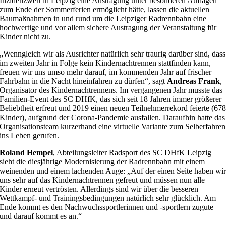
Inzidenzwert in Leipzig eine Austragung unter besonderen Auflagen
zum Ende der Sommerferien ermöglicht hätte, lassen die aktuellen
Baumaßnahmen in und rund um die Leipziger Radrennbahn eine
hochwertige und vor allem sichere Austragung der Veranstaltung für
Kinder nicht zu.
„Wenngleich wir als Ausrichter natürlich sehr traurig darüber sind, dass
im zweiten Jahr in Folge kein Kindernachtrennen stattfinden kann,
freuen wir uns umso mehr darauf, im kommenden Jahr auf frischer
Fahrbahn in die Nacht hineinfahren zu dürfen“, sagt
Andreas Frank
,
Organisator des Kindernachtrennens. Im vergangenen Jahr musste das
Familien-Event des SC DHfK, das sich seit 18 Jahren immer größerer
Beliebtheit erfreut und 2019 einen neuen Teilnehmerrekord feierte (67
Kinder), aufgrund der Corona-Pandemie ausfallen. Daraufhin hatte das
Organisationsteam kurzerhand eine virtuelle Variante zum Selberfahren
ins Leben gerufen.
Roland Hempel
, Abteilungsleiter Radsport des SC DHfK Leipzig
sieht die diesjährige Modernisierung der Radrennbahn mit einem
weinenden und einem lachenden Auge: „Auf der einen Seite haben wi
uns sehr auf das Kindernachtrennen gefreut und müssen nun alle
Kinder erneut vertrösten. Allerdings sind wir über die besseren
Wettkampf- und Trainingsbedingungen natürlich sehr glücklich. Am
Ende kommt es den Nachwuchssportlerinnen und -sportlern zugute
und darauf kommt es an.“