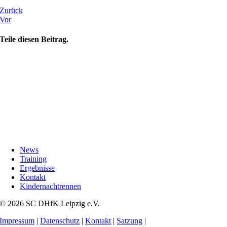
Zurück
Vor
Teile diesen Beitrag.
News
Training
Ergebnisse
Kontakt
Kindernachtrennen
© 2026 SC DHfK Leipzig e.V.
Impressum
|
Datenschutz
|
Kontakt
|
Satzung
|