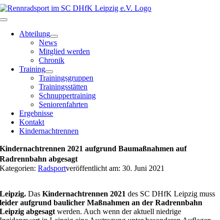
Zum
Inhalt
Toggle
springen
Navigation
Abteilung
News
Mitglied werden
Chronik
Training
Trainingsgruppen
Trainingsstätten
Schnuppertraining
Seniorenfahrten
Ergebnisse
Kontakt
Kindernachtrennen
Kindernachtrennen 2021 aufgrund Baumaßnahmen auf
Radrennbahn abgesagt
Kategorien:
Radsport
veröffentlicht am: 30. Juni 2021
Leipzig.
Das
Kindernachtrennen 2021
des SC DHfK Leipzig muss
leider aufgrund baulicher Maßnahmen an der Radrennbahn
Leipzig abgesagt
werden. Auch wenn der aktuell niedrige