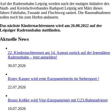
Auf der Radrennbahn Leipzig werden nach der mutigen Initiative des
Stadt- und Kreisfachverbandes Radsport Leipzig seit März dieses
Jahres Fahrbahn, Fassade und Fluchtweg saniert. Die Baumaßnahmen
sollen noch bis zum Herbst andauern.
Das nächste Kindernachtrennen wird am 26.08.2022 auf der
Leipziger Radrennbahn stattfinden.
Aktuelle News
22. Kindernachtrennen am 14. August zurück auf der legendären
Radrennbahn – jetzt anmelden!
30.07.2026
Romy Kasper wird erste Europameisterin im Stehersport !
22.07.2026
Bruno Keßler wird Vize-Europameister mit U23-Bahnradvierer
10.07.2026