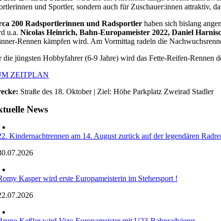
ortlerinnen und Sportler, sondern auch für Zuschauer:innen attraktiv, d
rca 200 Radsportlerinnen und Radsportler
haben sich bislang ange
rd u.a.
Nicolas Heinrich, Bahn-Europameister 2022, Daniel Harnis
nner-Rennen kämpfen wird. Am Vormittag radeln die Nachwuchsrenner 
r die jüngsten Hobbyfahrer (6-9 Jahre) wird das Fette-Reifen-Rennen
UM ZEITPLAN
recke:
Straße des 18. Oktober | Ziel: Höhe Parkplatz Zweirad Stadler
tuelle News
22. Kindernachtrennen am 14. August zurück auf der legendären Radre
30.07.2026
Romy Kasper wird erste Europameisterin im Stehersport !
22.07.2026
Bruno Keßler wird Vize-Europameister mit U23-Bahnradvierer