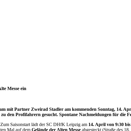
lte Messe ein
am mit Partner Zweirad Stadler am kommenden Sonntag, 14. April
n zu den Profifahrern gesucht. Spontane Nachmeldungen für die 
ig! Zum Saisonstart lädt der SC DHfK Leipzig am
14. April von 9:30 bi
iten Mal auf dem
Gelände der Alten Messe
abgesteckt (Straße des 18.