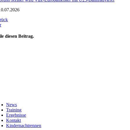
10.07.2026
rück
r
ile diesen Beitrag.
oggle
avigation
News
Training
Ergebnisse
Kontakt
Kindernachtrennen