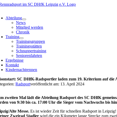
Zum
Inhalt
oggle
springen
avigation
Abteilung
News
Mitglied werden
Chronik
Training
Trainingsgruppen
Trainingsstätten
Schnuppertraining
Seniorenfahrten
Ergebnisse
Kontakt
Kindernachtrennen
isonstart: SC DHfK-Radsportler laden zum 19. Kriterium auf die A
tegorien:
Radsport
veröffentlicht am: 13. April 2024
m zweiten Mal lädt die Abteilung Radsport des SC DHfK gemeins
rden von 9:30 bis ca. 17:00 Uhr die Sieger vom Nachwuchs bis hi
ipzig/Alte Messe.
Es ist wieder Zeit für schnellen Radsport in Leipz
rtner Zweirad Stadler
wird die ein Kilometer lange Strecke zum zwe